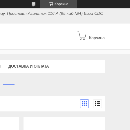
Корзина
ау, Проспект Азаттык 116 А (К5,каб №4) База CDC
Корзина
Т
ДОСТАВКА И ОПЛАТА