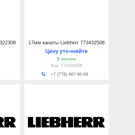
3322308
17мм канаты Liebherr 773432508
Цену уточняйте
В наличии
773432508
+7 (778) 487-90-69