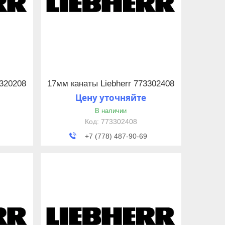
3320208
17мм канаты Liebherr 773302408
Цену уточняйте
В наличии
773302408
+7 (778) 487-90-69