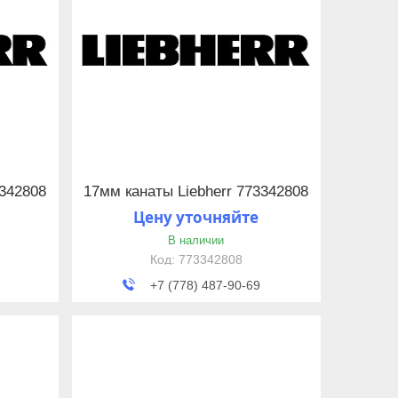
3342808
17мм канаты Liebherr 773342808
Цену уточняйте
В наличии
773342808
+7 (778) 487-90-69