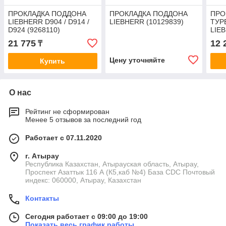
ПРОКЛАДКА ПОДДОНА
ПРОКЛАДКА ПОДДОНА
ПРО
LIEBHERR D904 / D914 /
LIEBHERR (10129839)
ТУР
D924 (9268110)
LIEB
D930
21 775
12 
₸
Цену уточняйте
Купить
О нас
Рейтинг не сформирован
Менее 5 отзывов за последний год
Работает с 07.11.2020
г. Атырау
Республика Казахстан, Атырауская область, Атырау,
Проспект Азаттык 116 А (К5,каб №4) База CDC Почтовый
индекс: 060000, Атырау, Казахстан
Контакты
Сегодня работает с 09:00 до 19:00
Показать весь график работы