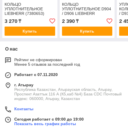
КОЛЬЦО
КОЛЬЦО
УПЛ
УПЛОТНИТЕЛЬНОЕ
УПЛОТНИТЕЛЬНОЕ D904
КОЛ
LIEBHERR (7380653)
/ D906 LIEBHERR
/ D9
(7381779)
3 270
2 390
2 4
₸
₸
Купить
Купить
О нас
Рейтинг не сформирован
Менее 5 отзывов за последний год
Работает с 07.11.2020
г. Атырау
Республика Казахстан, Атырауская область, Атырау,
Проспект Азаттык 116 А (К5,каб №4) База CDC Почтовый
индекс: 060000, Атырау, Казахстан
Контакты
Сегодня работает с 09:00 до 19:00
Показать весь график работы