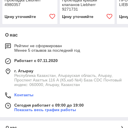
Прокладка Liebherr
Прокладка крышки
ПРО
4980357
клапанов Liebherr
LIE
9271731
Цену уточняйте
Цену уточняйте
Цен
О нас
Рейтинг не сформирован
Менее 5 отзывов за последний год
Работает с 07.11.2020
г. Атырау
Республика Казахстан, Атырауская область, Атырау,
Проспект Азаттык 116 А (К5,каб №4) База CDC Почтовый
индекс: 060000, Атырау, Казахстан
Контакты
Сегодня работает с 09:00 до 19:00
Показать весь график работы
О нас