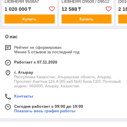
LIEBHERR 9508A7
LIEBHERR D9508 / D9512
(001
(9078308)
1 020 000
12 588
2 1
₸
₸
Купить
Купить
О нас
Рейтинг не сформирован
Менее 5 отзывов за последний год
Работает с 07.11.2020
г. Атырау
Республика Казахстан, Атырауская область, Атырау,
Проспект Азаттык 116 А (К5,каб №4) База CDC Почтовый
индекс: 060000, Атырау, Казахстан
Контакты
Сегодня работает с 09:00 до 19:00
Показать весь график работы