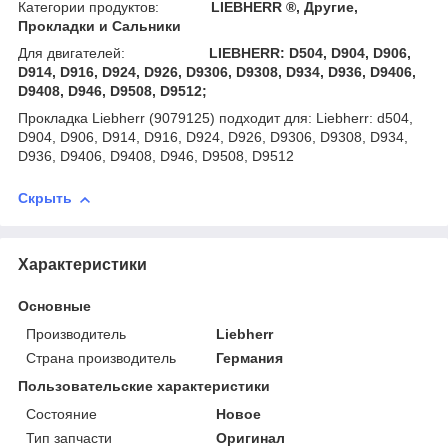
Категории продуктов:
LIEBHERR ®, Другие,
Прокладки и Сальники
Для двигателей:
LIEBHERR: D504, D904, D906,
D914, D916, D924, D926, D9306, D9308, D934, D936, D9406,
D9408, D946, D9508, D9512;
Прокладка Liebherr (9079125) подходит для: Liebherr: d504,
D904, D906, D914, D916, D924, D926, D9306, D9308, D934,
D936, D9406, D9408, D946, D9508, D9512
Скрыть
Характеристики
Основные
Производитель
Liebherr
Страна производитель
Германия
Пользовательские характеристики
Состояние
Новое
Тип запчасти
Оригинал