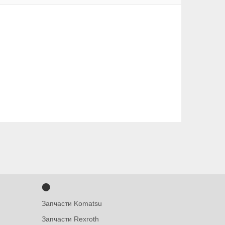
⬤
Запчасти Komatsu
Запчасти Rexroth