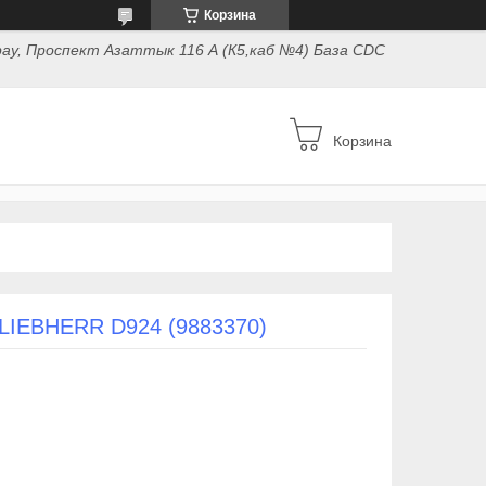
Корзина
ау, Проспект Азаттык 116 А (К5,каб №4) База CDC
Корзина
EBHERR D924 (9883370)