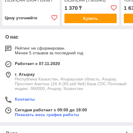
LIEBHERR D934 / D936 /
LIEBHERR (7381843)
ТОП
D946 (10129193)
ВЫС
1 370
1 6
₸
LIEB
D946
Цену уточняйте
Купить
О нас
Рейтинг не сформирован
Менее 5 отзывов за последний год
Работает с 07.11.2020
г. Атырау
Республика Казахстан, Атырауская область, Атырау,
Проспект Азаттык 116 А (К5,каб №4) База CDC Почтовый
индекс: 060000, Атырау, Казахстан
Контакты
Сегодня работает с 09:00 до 19:00
Показать весь график работы