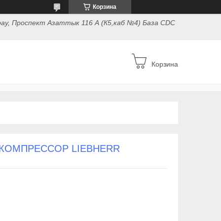
Корзина
ау, Проспект Азаттык 116 А (К5,каб №4) База CDC
Корзина
КОМПРЕССОР LIEBHERR