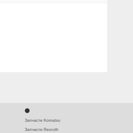
⬤
Запчасти Komatsu
Запчасти Rexroth