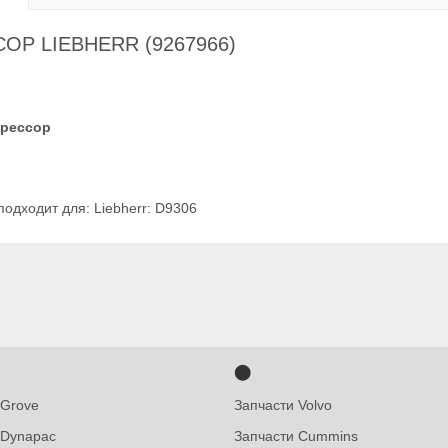
Р LIEBHERR (9267966)
рессор
подходит для: Liebherr: D9306
⬤
 Grove
Запчасти Volvo
 Dynapac
Запчасти Cummins