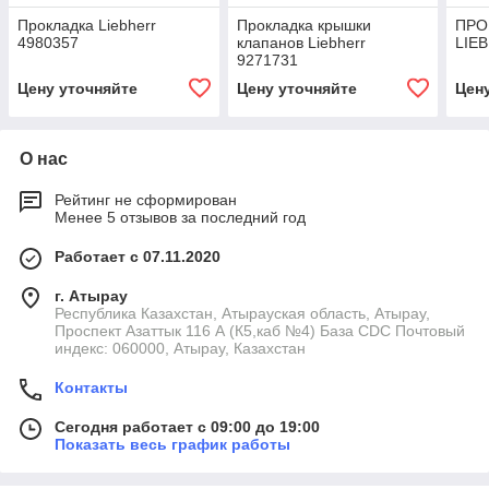
Прокладка Liebherr
Прокладка крышки
ПРО
4980357
клапанов Liebherr
LIE
9271731
Цену уточняйте
Цену уточняйте
Цен
О нас
Рейтинг не сформирован
Менее 5 отзывов за последний год
Работает с 07.11.2020
г. Атырау
Республика Казахстан, Атырауская область, Атырау,
Проспект Азаттык 116 А (К5,каб №4) База CDC Почтовый
индекс: 060000, Атырау, Казахстан
Контакты
Сегодня работает с 09:00 до 19:00
Показать весь график работы