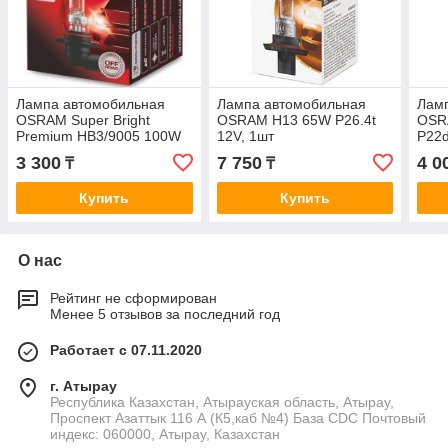
Лампа автомобильная
Лампа автомобильная
Лам
OSRAM Super Bright
OSRAM H13 65W P26.4t
OSR
Premium HB3/9005 100W
12V, 1шт
P22d
P20D 12V, 1шт
3 300
7 750
4 0
₸
₸
Купить
Купить
О нас
Рейтинг не сформирован
Менее 5 отзывов за последний год
Работает с 07.11.2020
г. Атырау
Республика Казахстан, Атырауская область, Атырау,
Проспект Азаттык 116 А (К5,каб №4) База CDC Почтовый
индекс: 060000, Атырау, Казахстан