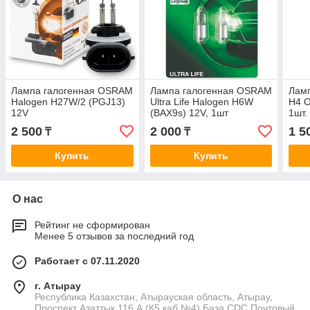
Лампа галогенная OSRAM
Лампа галогенная OSRAM
Лам
Halogen H27W/2 (PGJ13)
Ultra Life Halogen H6W
H4 O
12V
(BAX9s) 12V, 1шт
1шт.
2 500
2 000
1 5
₸
₸
Купить
Купить
О нас
Рейтинг не сформирован
Менее 5 отзывов за последний год
Работает с 07.11.2020
г. Атырау
Республика Казахстан, Атырауская область, Атырау,
Проспект Азаттык 116 А (К5,каб №4) База CDC Почтовый