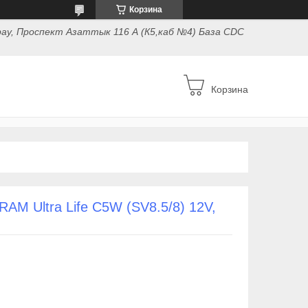
Корзина
ау, Проспект Азаттык 116 А (К5,каб №4) База CDC
Корзина
M Ultra Life C5W (SV8.5/8) 12V,