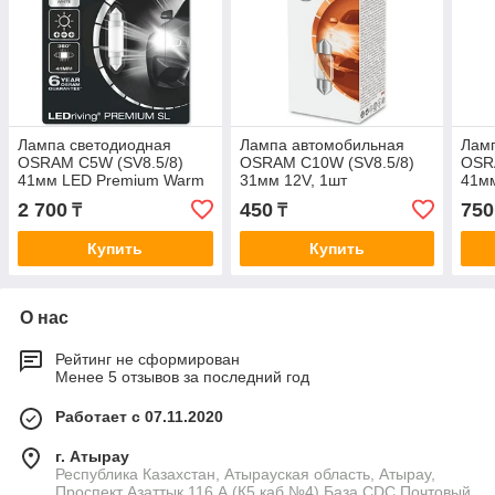
Лампа светодиодная
Лампа автомобильная
Лам
OSRAM C5W (SV8.5/8)
OSRAM C10W (SV8.5/8)
OSR
41мм LED Premium Warm
31мм 12V, 1шт
41мм
White 4000К 360° 12V
2 700
450
750
₸
₸
Купить
Купить
О нас
Рейтинг не сформирован
Менее 5 отзывов за последний год
Работает с 07.11.2020
г. Атырау
Республика Казахстан, Атырауская область, Атырау,
Проспект Азаттык 116 А (К5,каб №4) База CDC Почтовый