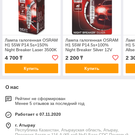
Лампа галогенная OSRAM
Лампа галогенная OSRAM
Лам
H1 55W P14.5s+150%
H1 55W P14.5s+100%
H1 
Night Breaker Laser 3500K
Night Breaker Silver 12V
Alls
12V
12V
4 700
2 200
2 3
₸
₸
Купить
Купить
О нас
Рейтинг не сформирован
Менее 5 отзывов за последний год
Работает с 07.11.2020
г. Атырау
Республика Казахстан, Атырауская область, Атырау,
Проспект Азаттык 116 А (К5,каб №4) База CDC Почтовый