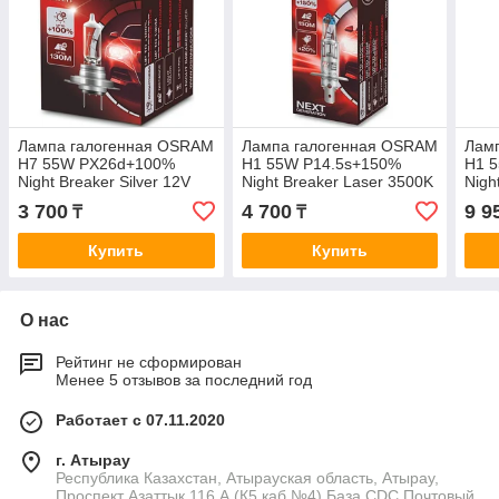
Лампа галогенная OSRAM
Лампа галогенная OSRAM
Лам
H7 55W PX26d+100%
H1 55W P14.5s+150%
H1 
Night Breaker Silver 12V
Night Breaker Laser 3500K
Nigh
12V
2шт,
3 700
4 700
9 9
₸
₸
Купить
Купить
О нас
Рейтинг не сформирован
Менее 5 отзывов за последний год
Работает с 07.11.2020
г. Атырау
Республика Казахстан, Атырауская область, Атырау,
Проспект Азаттык 116 А (К5,каб №4) База CDC Почтовый