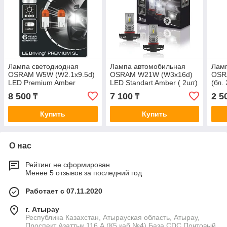
Лампа светодиодная
Лампа автомобильная
Лам
OSRAM W5W (W2.1x9.5d)
OSRAM W21W (W3x16d)
OSR
LED Premium Amber
LED Standart Amber ( 2шт)
(бл.
2000K, 2шт, 12V
12V
8 500
7 100
2 5
₸
₸
Купить
Купить
О нас
Рейтинг не сформирован
Менее 5 отзывов за последний год
Работает с 07.11.2020
г. Атырау
Республика Казахстан, Атырауская область, Атырау,
Проспект Азаттык 116 А (К5,каб №4) База CDC Почтовый