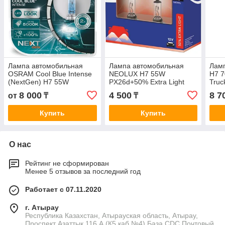
Лампа автомобильная
Лампа автомобильная
Лам
OSRAM Cool Blue Intense
NEOLUX H7 55W
H7 
(NextGen) H7 55W
PX26d+50% Extra Light
Truc
PX26d+100% 5000K 12V,
(бокс, 2шт) 12V
8 000
4 500
8 7
от
₸
₸
евробокс, 2шт
Купить
Купить
О нас
Рейтинг не сформирован
Менее 5 отзывов за последний год
Работает с 07.11.2020
г. Атырау
Республика Казахстан, Атырауская область, Атырау,
Проспект Азаттык 116 А (К5,каб №4) База CDC Почтовый