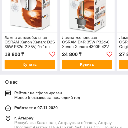
Лампа автомобильная
Лампа ксеноновая
Ламп
OSRAM Xenon Xenarc D2S
OSRAM D4R 35W P32d-6
OSR
35W P32d-2 85V, бл.1шт
Xenon Xenarc 4300K 42V
Orig
PK3
18 800
24 800
27 
₸
₸
Купить
Купить
О нас
Рейтинг не сформирован
Менее 5 отзывов за последний год
Работает с 07.11.2020
г. Атырау
Республика Казахстан, Атырауская область, Атырау,
Проспект Азаттык 116 А (К5,каб №4) База CDC Почтовый