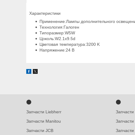
Характеристики
Применение:Лампы дополнительного освеще
Технология:Галоген
Типоразмер:W5W
Цоколь:W2.1x9.5d
Цветовая температура:3200 K
Напряжение:24 В
⬤
⬤
Запчасти Liebherr
Запчасти
Запчасти Manitou
Запчасти
Запчасти JCB
Запчасти 