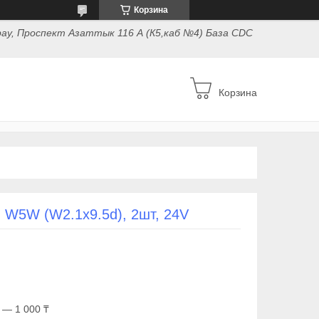
Корзина
ау, Проспект Азаттык 116 А (К5,каб №4) База CDC
Корзина
W5W (W2.1x9.5d), 2шт, 24V
 — 1 000 ₸