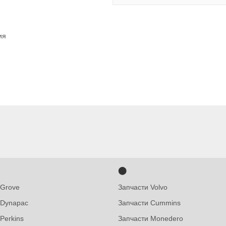
ния
⬤
 Grove
Запчасти Volvo
 Dynapac
Запчасти Cummins
Perkins
Запчасти Monedero