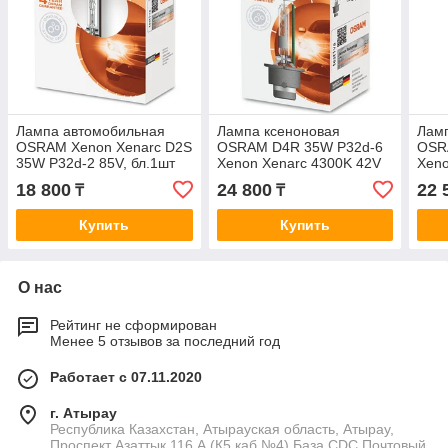
Лампа автомобильная
Лампа ксеноновая
Ламп
OSRAM Xenon Xenarc D2S
OSRAM D4R 35W P32d-6
OSR
35W P32d-2 85V, бл.1шт
Xenon Xenarc 4300K 42V
Xeno
18 800
24 800
22 
₸
₸
Купить
Купить
О нас
Рейтинг не сформирован
Менее 5 отзывов за последний год
Работает с 07.11.2020
г. Атырау
Республика Казахстан, Атырауская область, Атырау,
Проспект Азаттык 116 А (К5,каб №4) База CDC Почтовый