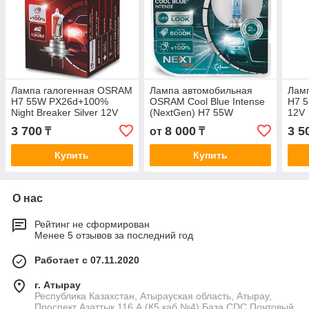
Лампа галогенная OSRAM
Лампа автомобильная
Лам
H7 55W PX26d+100%
OSRAM Cool Blue Intense
H7 5
Night Breaker Silver 12V
(NextGen) H7 55W
12V
PX26d+100% 5000K 12V,
3 700
8 000
3 5
₸
от
₸
евробокс, 2шт
Купить
Купить
О нас
Рейтинг не сформирован
Менее 5 отзывов за последний год
Работает с 07.11.2020
г. Атырау
Республика Казахстан, Атырауская область, Атырау,
Проспект Азаттык 116 А (К5,каб №4) База CDC Почтовый