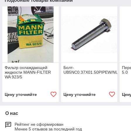
Подобные товары компании
Фильтр охлаждающей
Болт-
Пере
жидкости MANN-FILTER
UB5NC0.37X01.50PIPEW/NUTS
5.0
WA 923/5
Цену уточняйте
Цену уточняйте
Цен
О нас
Рейтинг не сформирован
Менее 5 отзывов за последний год