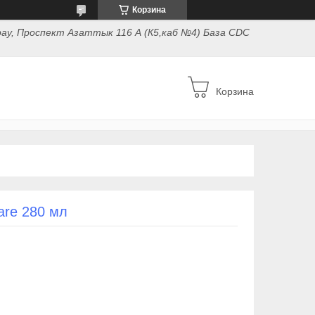
Корзина
ау, Проспект Азаттык 116 А (К5,каб №4) База CDC
Корзина
are 280 мл