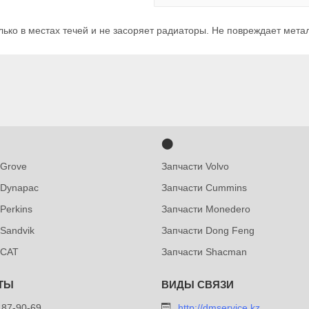
лько в местах течей и не засоряет радиаторы. Не повреждает мет
⬤
 Grove
Запчасти Volvo
 Dynapac
Запчасти Cummins
Perkins
Запчасти Monedero
 Sandvik
Запчасти Dong Feng
 CAT
Запчасти Shacman
487-90-69
http://dmservice.kz