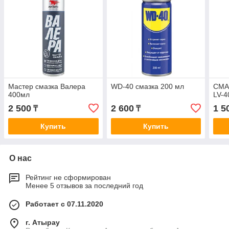
Мастер смазка Валера
WD-40 смазка 200 мл
СМА
400мл
LV-4
2 500
2 600
1 5
₸
₸
Купить
Купить
О нас
Рейтинг не сформирован
Менее 5 отзывов за последний год
Работает с 07.11.2020
г. Атырау