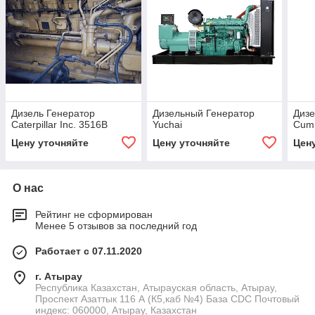
Дизель Генератор
Дизельный Генератор
Дизе
Caterpillar Inc. 3516B
Yuchai
Сum
Цену уточняйте
Цену уточняйте
Цен
О нас
Рейтинг не сформирован
Менее 5 отзывов за последний год
Работает с 07.11.2020
г. Атырау
Республика Казахстан, Атырауская область, Атырау,
Проспект Азаттык 116 А (К5,каб №4) База CDC Почтовый
индекс: 060000, Атырау, Казахстан