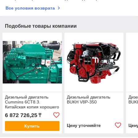
Все условия возврата
Подобные товары компании
Дизельный двигатель
Дизельный двигатель
Дизе
Cummins 6CT8.3.
BUKH V8P-350
BUK
Китайская копия хорошего
качества. Новая.
6 872 726,25
₸
Цену уточняйте
Цен
Купить