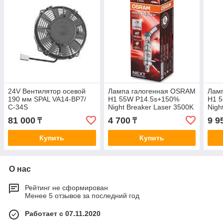
24V Вентилятор осевой
Лампа галогенная OSRAM
Лам
190 мм SPAL VA14-BP7/
H1 55W P14.5s+150%
H1 
С-34S
Night Breaker Laser 3500K
Nigh
12V
2шт,
81 000
4 700
9 9
₸
₸
Купить
Купить
О нас
Рейтинг не сформирован
Менее 5 отзывов за последний год
Работает с 07.11.2020