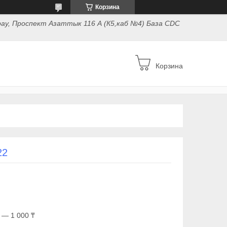
Корзина
ау, Проспект Азаттык 116 А (К5,каб №4) База CDC
Корзина
22
 — 1 000 ₸