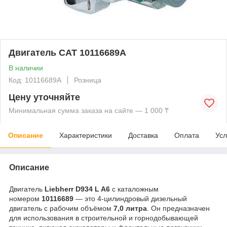
Двигатель CAT 10116689A
В наличии
Код: 10116689A
Розница
Цену уточняйте
Минимальная сумма заказа на сайте — 1 000 ₸
Описание
Характеристики
Доставка
Оплата
Усл
Описание
Двигатель
Liebherr D934 L A6
с каталожным
номером
10116689
— это 4-цилиндровый дизельный
двигатель с рабочим объёмом
7,0 литра
. Он предназначен
для использования в строительной и горнодобывающей