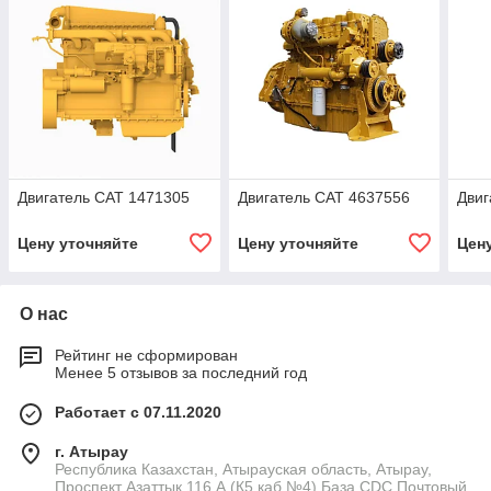
Двигатель CAT 1471305
Двигатель CAT 4637556
Двиг
Цену уточняйте
Цену уточняйте
Цен
О нас
Рейтинг не сформирован
Менее 5 отзывов за последний год
Работает с 07.11.2020
г. Атырау
Республика Казахстан, Атырауская область, Атырау,
Проспект Азаттык 116 А (К5,каб №4) База CDC Почтовый