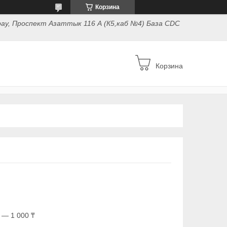
Корзина
ау, Проспект Азаттык 116 А (К5,каб №4) База CDC
Корзина
 — 1 000 ₸