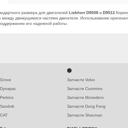
андартного размера для двигателей
Liebherr D9508
и
D9512
.Корен
е между движущимися частями двигателя. Использование оригинал
 поддержанию его надежной работы.
⬤
 Grove
Запчасти Volvo
 Dynapac
Запчасти Cummins
Perkins
Запчасти Monedero
 Sandvik
Запчасти Dong Feng
 CAT
Запчасти Shacman