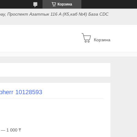
Корзина
ау, Проспект Азаттык 116 А (К5,каб №4) База CDC
Корзина
bherr 10128593
 — 1 000 ₸