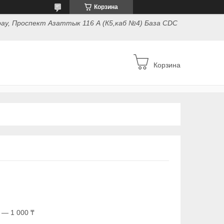
Корзина
ау, Проспект Азаттык 116 А (К5,каб №4) База CDC
Корзина
 — 1 000 ₸