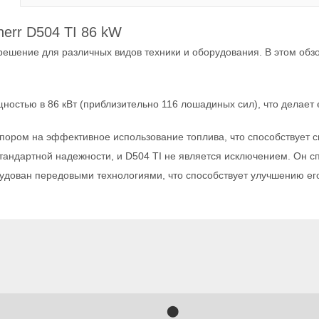
err D504 TI 86 kW
е решение для различных видов техники и оборудования. В этом об
ностью в 86 кВт (приблизительно 116 лошадиных сил), что делае
упором на эффективное использование топлива, что способствует 
стандартной надежности, и D504 TI не является исключением. Он с
удован передовыми технологиями, что способствует улучшению его
⬤