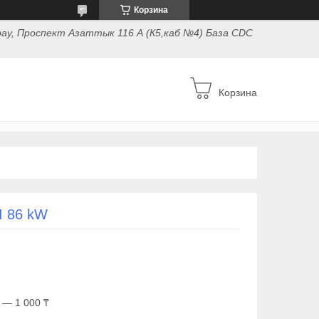
Корзина
ау, Проспект Азаттык 116 А (К5,каб №4) База CDC
Корзина
I 86 kW
 — 1 000 ₸