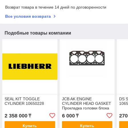
Возврат товара в течение 14 дней по договоренности
Все условия возврата
Подобные товары компании
SEAL KIT TOGGLE
JCB AK ENGINE
DS 
CYLINDER 10650228
CYLINDER HEAD GASKET
106
Прокладка головки блока
02/201729
2 358 000
6 000
270
₸
₸
Купить
Купить