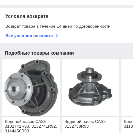
Условия возврата
Возврат товара в течение 14 дней по договоренности
Все условия возврата
Подобные товары компании
Водяной насос CASE
Водяной насос CASE
Вод
3132741R93, 3132741R92,
3132738R93
311
3144456R93