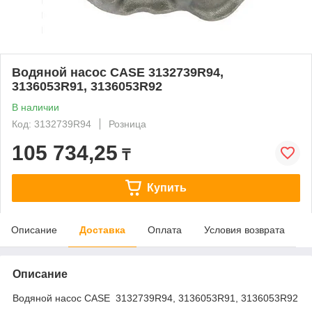
Водяной насос CASE 3132739R94,
3136053R91, 3136053R92
В наличии
Код: 3132739R94
Розница
105 734,25
₸
Купить
Описание
Доставка
Оплата
Условия возврата
Описание
Водяной насос CASE 3132739R94, 3136053R91, 3136053R92