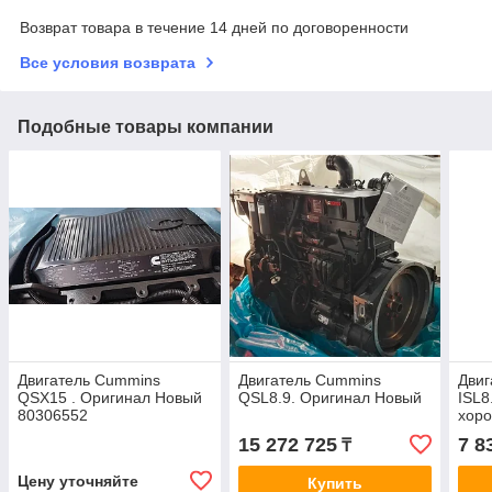
Возврат товара в течение 14 дней по договоренности
Все условия возврата
Подобные товары компании
Двигатель Cummins
Двигатель Cummins
Двиг
QSX15 . Оригинал Новый
QSL8.9. Оригинал Новый
ISL8
80306552
хоро
Нова
15 272 725
7 8
₸
Цену уточняйте
Купить