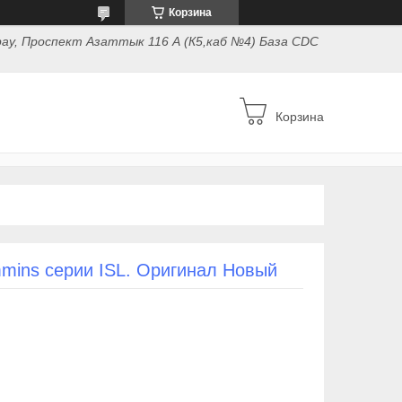
Корзина
ау, Проспект Азаттык 116 А (К5,каб №4) База CDC
Корзина
mins cерии ISL. Оригинал Новый