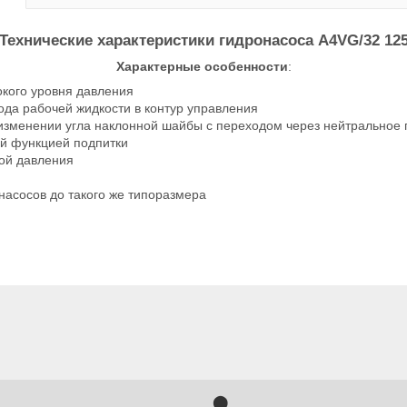
Технические характеристики гидронасоса
A4VG/32 12
Характерные особенности
:
окого уровня давления
да рабочей жидкости в контур управления
изменении угла наклонной шайбы с переходом через нейтральное
й функцией подпитки
ой давления
насосов до такого же типоразмера
⬤