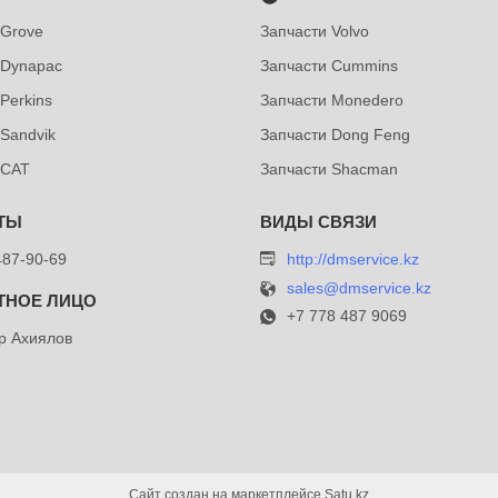
 Grove
Запчасти Volvo
 Dynapac
Запчасти Cummins
Perkins
Запчасти Monedero
 Sandvik
Запчасти Dong Feng
 CAT
Запчасти Shacman
487-90-69
http://dmservice.kz
sales@dmservice.kz
+7 778 487 9069
р Ахиялов
Сайт создан на маркетплейсе
Satu.kz