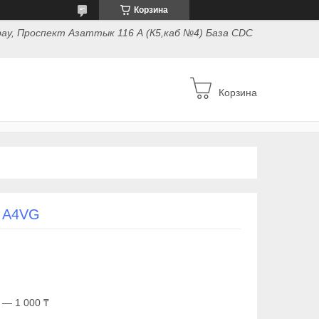
Корзина
ау, Проспект Азаттык 116 А (К5,каб №4) База CDC
Корзина
h A4VG
 — 1 000 ₸