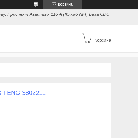
Корзина
ау, Проспект Азаттык 116 А (К5,каб №4) База CDC
Корзина
G FENG 3802211