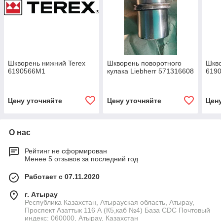
Шкворень нижний Terex
Шкворень поворотного
Шкво
6190566M1
кулака Liebherr 571316608
619
Цену уточняйте
Цену уточняйте
Цен
О нас
Рейтинг не сформирован
Менее 5 отзывов за последний год
Работает с 07.11.2020
г. Атырау
Республика Казахстан, Атырауская область, Атырау,
Проспект Азаттык 116 А (К5,каб №4) База CDC Почтовый
индекс: 060000, Атырау, Казахстан