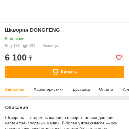
Шкворня DONGFENG
В наличии
Код: D.feng0001
Розница
6 100
₸
Купить
Описание
Характеристики
Доставка
Оплата
Усл
Описание
Шкворень — стержень шарнира поворотного соединения
частей транспортных машин. В более узком смысле — ось
поворота управляемого колеса автомобиля или иного