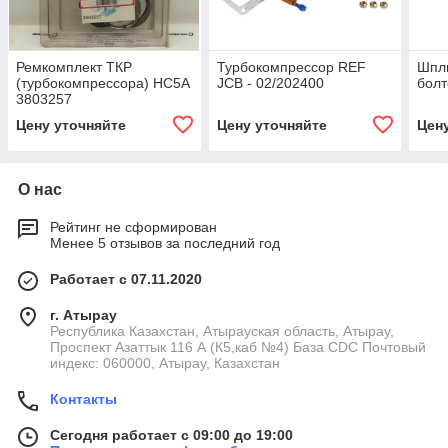
Ремкомплект ТКР
Турбокомпрессор REF
Шпл
(турбокомпрессора) HC5A
JCB - 02/202400
болт
3803257
Цену уточняйте
Цену уточняйте
Цен
О нас
Рейтинг не сформирован
Менее 5 отзывов за последний год
Работает с 07.11.2020
г. Атырау
Республика Казахстан, Атырауская область, Атырау,
Проспект Азаттык 116 А (К5,каб №4) База CDC Почтовый
индекс: 060000, Атырау, Казахстан
Контакты
Сегодня работает с 09:00 до 19:00