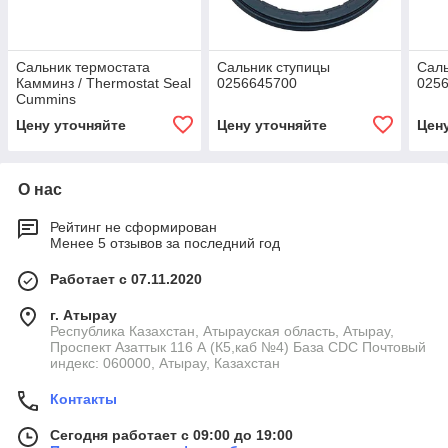
Сальник термостата
Сальник ступицы
Саль
Камминз / Thermostat Seal
0256645700
025
Cummins
Цену уточняйте
Цену уточняйте
Цен
О нас
Рейтинг не сформирован
Менее 5 отзывов за последний год
Работает с 07.11.2020
г. Атырау
Республика Казахстан, Атырауская область, Атырау,
Проспект Азаттык 116 А (К5,каб №4) База CDC Почтовый
индекс: 060000, Атырау, Казахстан
Контакты
Сегодня работает с 09:00 до 19:00