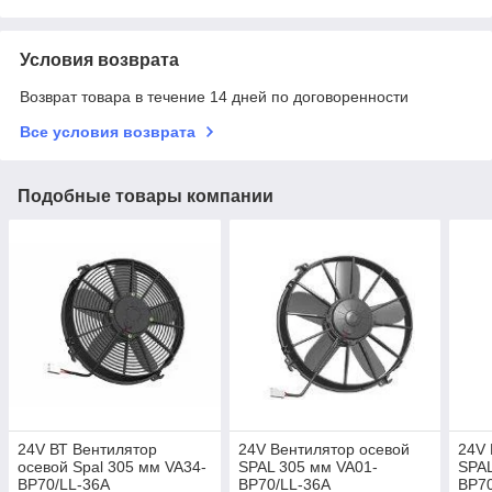
Условия возврата
Возврат товара в течение 14 дней по договоренности
Все условия возврата
Подобные товары компании
24V ВТ Вентилятор
24V Вентилятор осевой
24V 
осевой Spal 305 мм VA34-
SPAL 305 мм VA01-
SPAL
BP70/LL-36A
BP70/LL-36A
BP70