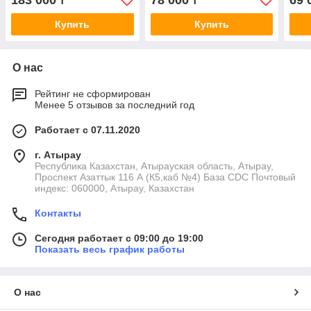
183 000
78 000
69 
₸
₸
Купить
Купить
О нас
Рейтинг не сформирован
Менее 5 отзывов за последний год
Работает с 07.11.2020
г. Атырау
Республика Казахстан, Атырауская область, Атырау,
Проспект Азаттык 116 А (К5,каб №4) База CDC Почтовый
индекс: 060000, Атырау, Казахстан
Контакты
Сегодня работает с 09:00 до 19:00
Показать весь график работы
О нас