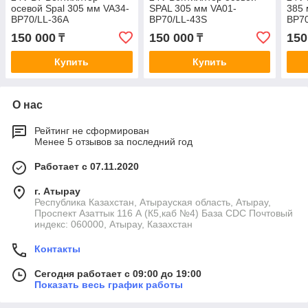
осевой Spal 305 мм VA34-
SPAL 305 мм VA01-
385 
BP70/LL-36A
BP70/LL-43S
BP70
150 000
150 000
150
₸
₸
Купить
Купить
О нас
Рейтинг не сформирован
Менее 5 отзывов за последний год
Работает с 07.11.2020
г. Атырау
Республика Казахстан, Атырауская область, Атырау,
Проспект Азаттык 116 А (К5,каб №4) База CDC Почтовый
индекс: 060000, Атырау, Казахстан
Контакты
Сегодня работает с 09:00 до 19:00
Показать весь график работы