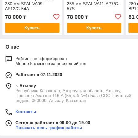
280 мм SPAL VA09-
255 мм SPAL VA11-AP7/C-
280 
AP12/C-54A
57S
BP1
78 000
78 000
81 
₸
₸
Купить
Купить
О нас
Рейтинг не сформирован
Менее 5 отзывов за последний год
Работает с 07.11.2020
г. Атырау
Республика Казахстан, Атырауская область, Атырау,
Проспект Азаттык 116 А (К5,каб №4) База CDC Почтовый
индекс: 060000, Атырау, Казахстан
Контакты
Сегодня работает с 09:00 до 19:00
Показать весь график работы