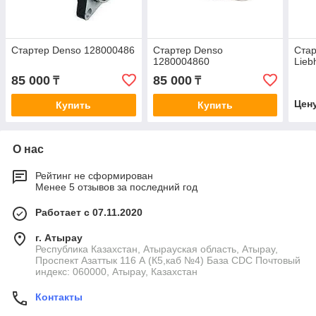
Стартер Denso 128000486
Стартер Denso
Ста
1280004860
Lieb
85 000
85 000
₸
₸
Цен
Купить
Купить
О нас
Рейтинг не сформирован
Менее 5 отзывов за последний год
Работает с 07.11.2020
г. Атырау
Республика Казахстан, Атырауская область, Атырау,
Проспект Азаттык 116 А (К5,каб №4) База CDC Почтовый
индекс: 060000, Атырау, Казахстан
Контакты