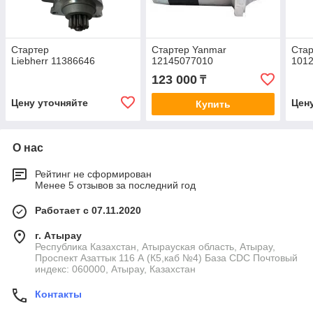
Стартер
Стартер Yanmar
Стар
Liebherr 11386646
12145077010
101
123 000
₸
Цену уточняйте
Цен
Купить
О нас
Рейтинг не сформирован
Менее 5 отзывов за последний год
Работает с 07.11.2020
г. Атырау
Республика Казахстан, Атырауская область, Атырау,
Проспект Азаттык 116 А (К5,каб №4) База CDC Почтовый
индекс: 060000, Атырау, Казахстан
Контакты