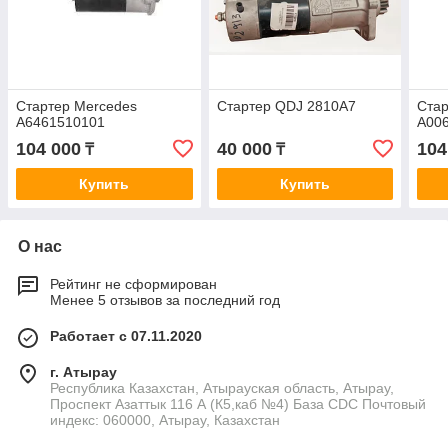
Стартер Mercedes
Стартер QDJ 2810A7
Стар
A6461510101
A00
104 000
40 000
104
₸
₸
Купить
Купить
О нас
Рейтинг не сформирован
Менее 5 отзывов за последний год
Работает с 07.11.2020
г. Атырау
Республика Казахстан, Атырауская область, Атырау,
Проспект Азаттык 116 А (К5,каб №4) База CDC Почтовый
индекс: 060000, Атырау, Казахстан